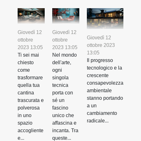
Giovedì 12
Giovedì 12
Giovedì 12
ottobre
ottobre
ottobre 2023
2023 13:05
2023 13:05
13:05
Ti sei mai
Nel mondo
Il progresso
chiesto
dell'arte,
tecnologico e la
come
ogni
crescente
trasformare
singola
consapevolezza
quella tua
tecnica
ambientale
cantina
porta con
stanno portando
trascurata e
sé un
a un
polverosa
fascino
cambiamento
in uno
unico che
radicale...
spazio
affascina e
accogliente
incanta. Tra
e...
queste...