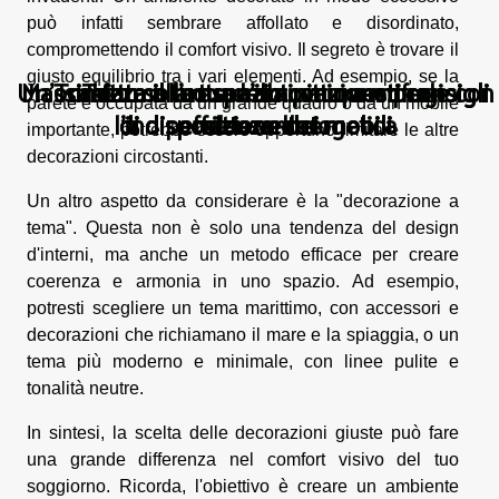
può infatti sembrare affollato e disordinato,
compromettendo il comfort visivo. Il segreto è trovare il
giusto equilibrio tra i vari elementi. Ad esempio, se la
Un'occhiata all'arte della pittura murale con
Massimizza il tuo spazio con questi consigli
Massimizza il tuo spazio con questi consigli
Trasforma la tua cantina in un rifugio
Tetto solare: un'innovazione per
parete è occupata da un grande quadro o da un mobile
l'indipendenza energetica
di disposizione dei mobili
di disposizione dei mobili
effetto velluto
rilassante
importante, potrebbe essere opportuno limitare le altre
decorazioni circostanti.
Un altro aspetto da considerare è la "decorazione a
tema". Questa non è solo una tendenza del design
d'interni, ma anche un metodo efficace per creare
coerenza e armonia in uno spazio. Ad esempio,
potresti scegliere un tema marittimo, con accessori e
decorazioni che richiamano il mare e la spiaggia, o un
tema più moderno e minimale, con linee pulite e
tonalità neutre.
In sintesi, la scelta delle decorazioni giuste può fare
una grande differenza nel comfort visivo del tuo
soggiorno. Ricorda, l'obiettivo è creare un ambiente