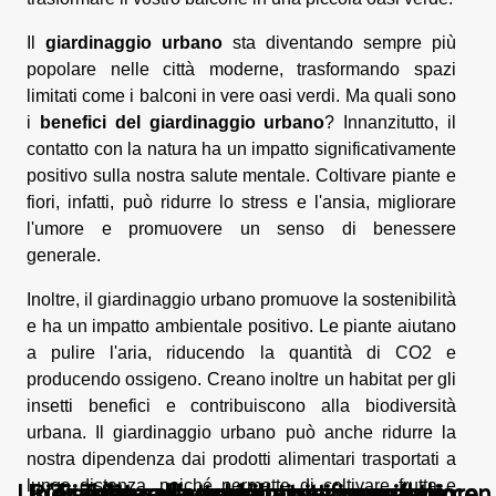
Il
giardinaggio urbano
sta diventando sempre più
popolare nelle città moderne, trasformando spazi
limitati come i balconi in vere oasi verdi. Ma quali sono
i
benefici del giardinaggio urbano
? Innanzitutto, il
contatto con la natura ha un impatto significativamente
positivo sulla nostra salute mentale. Coltivare piante e
fiori, infatti, può ridurre lo stress e l'ansia, migliorare
l'umore e promuovere un senso di benessere
generale.
Inoltre, il giardinaggio urbano promuove la sostenibilità
e ha un impatto ambientale positivo. Le piante aiutano
a pulire l'aria, riducendo la quantità di CO2 e
producendo ossigeno. Creano inoltre un habitat per gli
insetti benefici e contribuiscono alla biodiversità
urbana. Il giardinaggio urbano può anche ridurre la
nostra dipendenza dai prodotti alimentari trasportati a
Un'occhiata all'arte della pittura murale con
Ridisegnare il soggiorno per un maggiore
Trasforma la tua cantina in un rifugio
Giardinaggio urbano: trasforma il tuo
Tetto solare: un'innovazione per
lunga distanza, poiché permette di coltivare frutta e