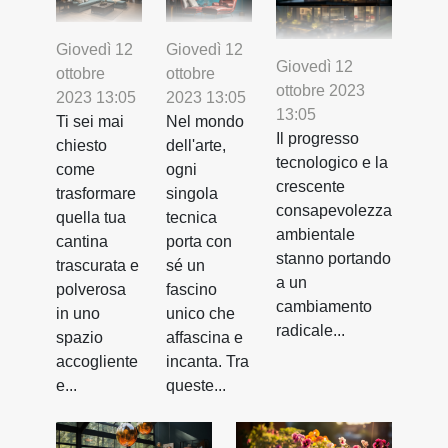
Giovedì 12
Giovedì 12
Giovedì 12
ottobre
ottobre
ottobre 2023
2023 13:05
2023 13:05
13:05
Ti sei mai
Nel mondo
Il progresso
chiesto
dell'arte,
tecnologico e la
come
ogni
crescente
trasformare
singola
consapevolezza
quella tua
tecnica
ambientale
cantina
porta con
stanno portando
trascurata e
sé un
a un
polverosa
fascino
cambiamento
in uno
unico che
radicale...
spazio
affascina e
accogliente
incanta. Tra
e...
queste...