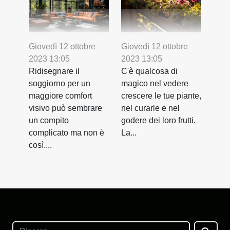
Giovedì 12 ottobre
Giovedì 12 ottobre
2023 13:05
2023 13:05
Ridisegnare il
C'è qualcosa di
soggiorno per un
magico nel vedere
maggiore comfort
crescere le tue piante,
visivo può sembrare
nel curarle e nel
un compito
godere dei loro frutti.
complicato ma non è
La...
così....