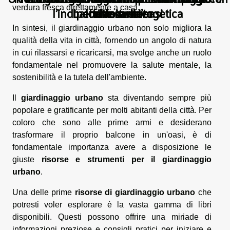
l'indipendenza energetica
balcone in un'oasi
effetto velluto
comfort visivo
rilassante
verdura fresca direttamente a casa.
In sintesi, il giardinaggio urbano non solo migliora la
qualità della vita in città, fornendo un angolo di natura
in cui rilassarsi e ricaricarsi, ma svolge anche un ruolo
fondamentale nel promuovere la salute mentale, la
sostenibilità e la tutela dell'ambiente.
Il
giardinaggio urbano
sta diventando sempre più
popolare e gratificante per molti abitanti della città. Per
coloro che sono alle prime armi e desiderano
trasformare il proprio balcone in un'oasi, è di
fondamentale importanza avere a disposizione le
giuste
risorse e strumenti per il giardinaggio
urbano
.
Una delle prime
risorse di giardinaggio urbano
che
potresti voler esplorare è la vasta gamma di libri
disponibili. Questi possono offrire una miriade di
informazioni preziose e consigli pratici per iniziare e